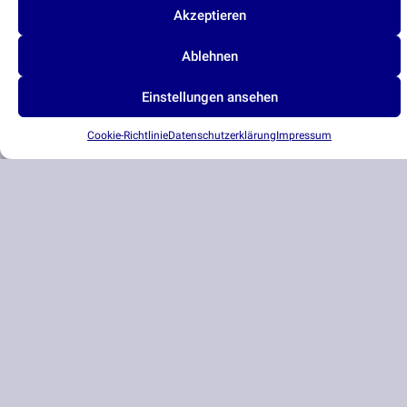
Akzeptieren
Ablehnen
Einstellungen ansehen
Cookie-Richtlinie
Datenschutzerklärung
Impressum
Hier entsteht eine neue Website für meine
Hamburg-Kalender für Firmenkunden. Die Kalender
für 2024 sind noch im Druck, aber nicht mehr lange,
und ich kann diese hier druckfrisch präsentieren.