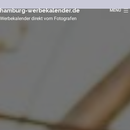
Zum
hamburg-werbekalender.de
MENÜ
Inhalt
Werbekalender direkt vom Fotografen
springen